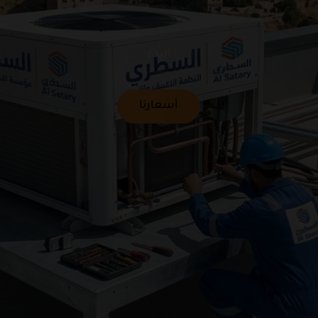
البدء
أسعارنا