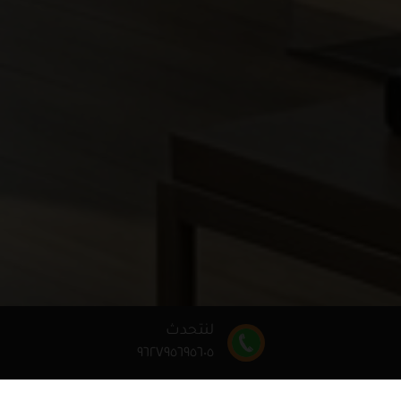
لنتحدث
٩٦٢٧٩٥٦٩٥٦٠٥