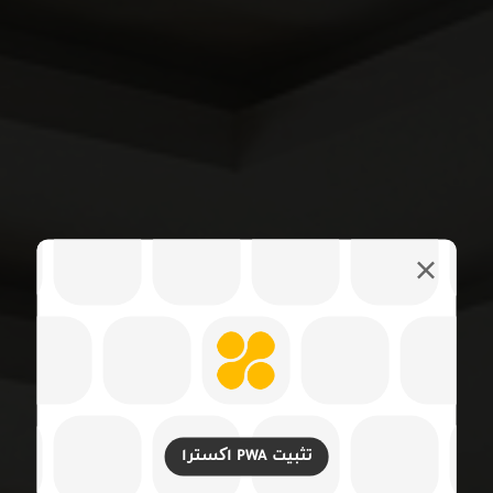
تثبيت PWA اکسترا