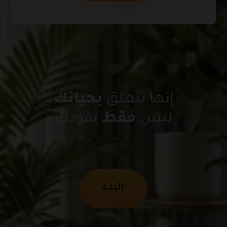
إنها تتعلق
بحياتك
ليس
فقط
نقودك
البدء