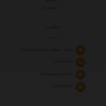
وظائف
اتصل بنا
مكتب
عمان - صويلح شارع الاميره هيا
٩٦٢٧٩٥٦٩٥٦٠٥+
info@alsatary.com
٩٦٢٧٩٧٦٠٦٠٣٣+